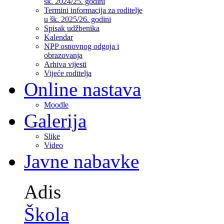
šk. 2024/25. godini
Termini informacija za roditelje
u šk. 2025/26. godini
Spisak udžbenika
Kalendar
NPP osnovnog odgoja i
obrazovanja
Arhiva vijesti
Vijeće roditelja
Online nastava
Moodle
Galerija
Slike
Video
Javne nabavke
Adis
Škola