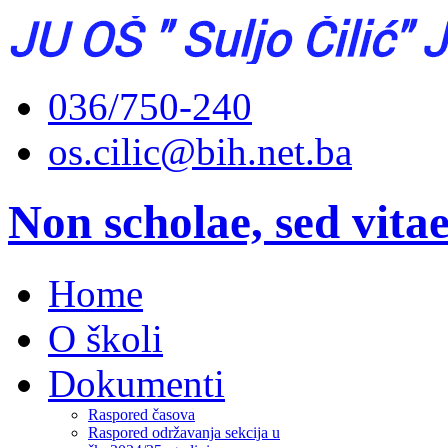
036/750-240
os.cilic@bih.net.ba
Non scholae, sed vita
Home
O školi
Dokumenti
Raspored časova
Raspored održavanja sekcija u