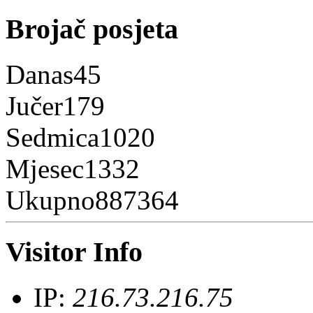
Brojač posjeta
Danas
45
Jučer
179
Sedmica
1020
Mjesec
1332
Ukupno
887364
Visitor Info
IP:
216.73.216.75