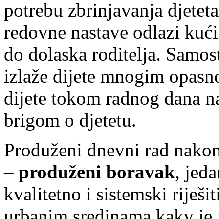
potrebu zbrinjavanja djetet
redovne nastave odlazi kući
do dolaska roditelja. Samos
izlaže dijete mnogim opasnos
dijete tokom radnog dana 
brigom o djetetu.
Produženi dnevni rad nakon
–
produženi boravak
, jed
kvalitetno i sistemski riješ
urbanim sredinama kakv je 