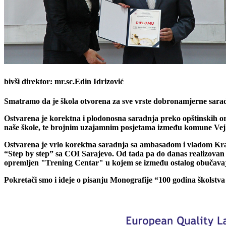
bivši direktor: mr.sc.Edin Idrizović
Smatramo da je škola otvorena za sve vrste dobronamjerne sara
Ostvarena je korektna i plodonosna saradnja preko opštinskih or
naše škole, te brojnim uzajamnim posjetama između komune Vejle 
Ostvarena je vrlo korektna saradnja sa ambasadom i vladom Kralj
“Step by step” sa COI Sarajevo. Od tada pa do danas realizovan je
opremljen "Trening Centar" u kojem se između ostalog obučavaj
Pokretači smo i ideje o pisanju Monografije “100 godina školstva