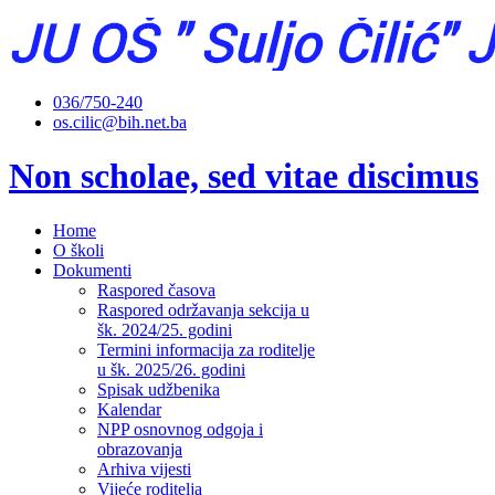
036/750-240
os.cilic@bih.net.ba
Non scholae, sed vitae discimus
Home
O školi
Dokumenti
Raspored časova
Raspored održavanja sekcija u
šk. 2024/25. godini
Termini informacija za roditelje
u šk. 2025/26. godini
Spisak udžbenika
Kalendar
NPP osnovnog odgoja i
obrazovanja
Arhiva vijesti
Vijeće roditelja