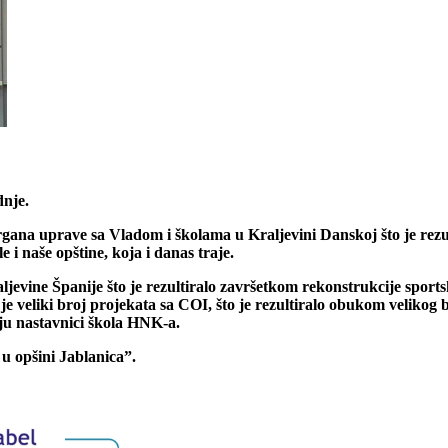
dnje.
gana uprave sa Vladom i školama u Kraljevini Danskoj što je rezul
i naše opštine, koja i danas traje.
evine Španije što je rezultiralo završetkom rekonstrukcije sport
 veliki broj projekata sa COI, što je rezultiralo obukom velikog br
u nastavnici škola HNK-a.
 u opšini Jablanica”.