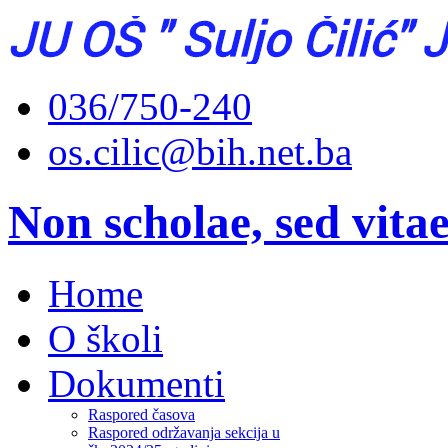
036/750-240
os.cilic@bih.net.ba
Non scholae, sed vita
Home
O školi
Dokumenti
Raspored časova
Raspored održavanja sekcija u