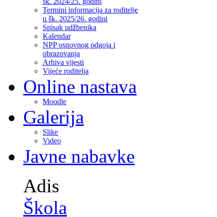
šk. 2024/25. godini
Termini informacija za roditelje
u šk. 2025/26. godini
Spisak udžbenika
Kalendar
NPP osnovnog odgoja i
obrazovanja
Arhiva vijesti
Vijeće roditelja
Online nastava
Moodle
Galerija
Slike
Video
Javne nabavke
Adis
Škola