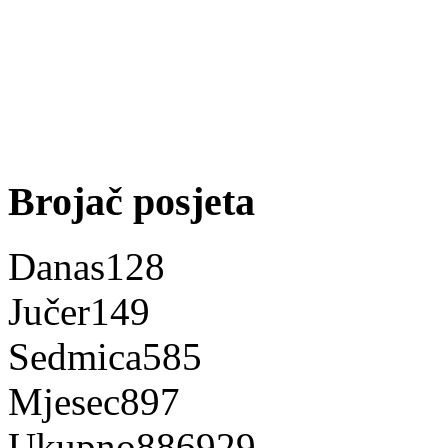
Brojač posjeta
Danas
128
Jučer
149
Sedmica
585
Mjesec
897
Ukupno
886929