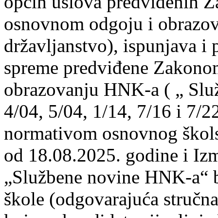
općih uslova predviđenih 
osnovnom odgoju i obrazov
državljanstvo), ispunjava i
spreme predviđene Zakono
obrazovanju HNK-a ( „ Slu
4/04, 5/04, 1/14, 7/16 i 7/
normativom osnovnog škol
od 18.08.2025. godine i Iz
„Službene novine HNK-a“ b
škole (odgovarajuća stručn