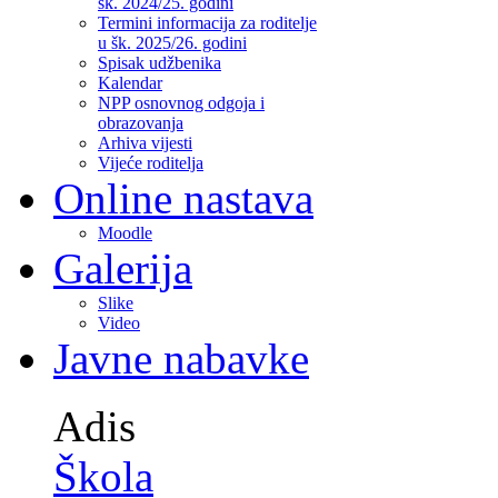
šk. 2024/25. godini
Termini informacija za roditelje
u šk. 2025/26. godini
Spisak udžbenika
Kalendar
NPP osnovnog odgoja i
obrazovanja
Arhiva vijesti
Vijeće roditelja
Online nastava
Moodle
Galerija
Slike
Video
Javne nabavke
Adis
Škola