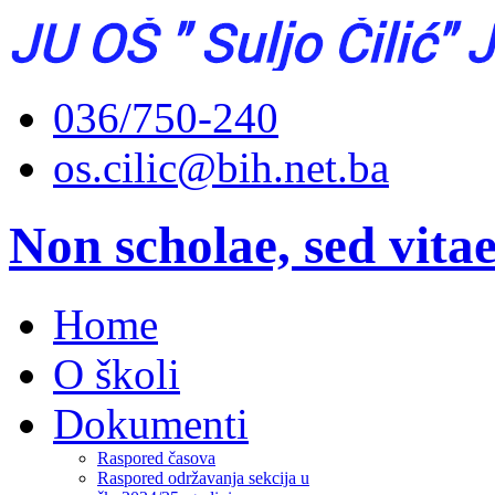
036/750-240
os.cilic@bih.net.ba
Non scholae, sed vita
Home
O školi
Dokumenti
Raspored časova
Raspored održavanja sekcija u