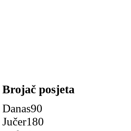
Brojač posjeta
Danas
90
Jučer
180