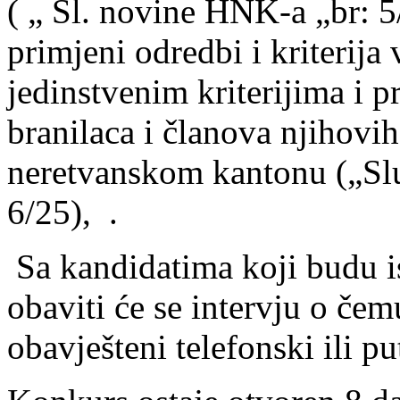
( „ Sl. novine HNK-a „br: 5/
primjeni odredbi i kriterij
jedinstvenim kriterijima i p
branilaca i članova njihov
neretvanskom kantonu („Sl
6/25), .
Sa kandidatima koji budu i
obaviti će se intervju o če
obavješteni telefonski ili p