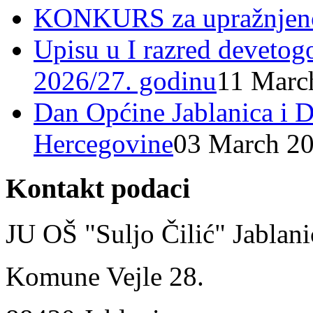
KONKURS za upražnjeno
Upisu u I razred devetog
2026/27. godinu
11 Marc
Dan Općine Jablanica i D
Hercegovine
03 March 2
Kontakt podaci
JU OŠ "Suljo Čilić" Jablani
Komune Vejle 28.