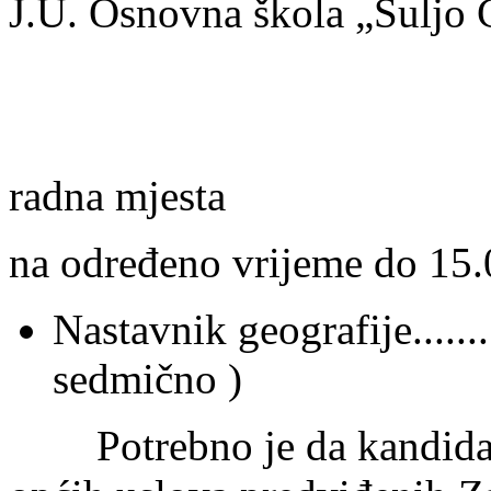
J.U. Osnovna škola „Suljo Č
KONKURS za
radna mjesta
na određeno vrijeme do 15
Nastavnik geografije........
sedmično )
Potrebno je da kandidat 