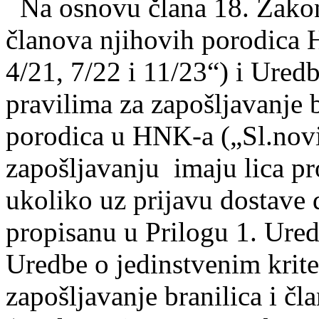
Na osnovu člana 18. Zako
članova njihovih porodica
4/21, 7/22 i 11/23“) i Uredb
pravilima za zapošljavanje 
porodica u HNK-a („Sl.novi
zapošljavanju imaju lica p
ukoliko uz prijavu dostave 
propisanu u Prilogu 1. Ur
Uredbe o jedinstvenim krite
zapošljavanje branilica i č