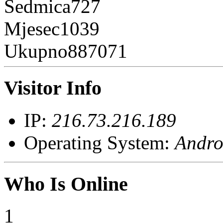
Sedmica
727
Mjesec
1039
Ukupno
887071
Visitor Info
IP:
216.73.216.189
Operating System:
Andro
Who Is Online
1