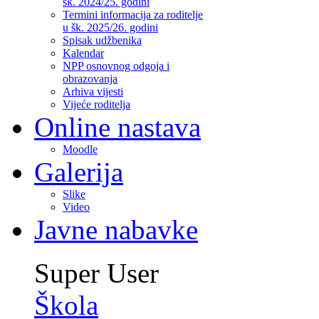
šk. 2024/25. godini
Termini informacija za roditelje
u šk. 2025/26. godini
Spisak udžbenika
Kalendar
NPP osnovnog odgoja i
obrazovanja
Arhiva vijesti
Vijeće roditelja
Online nastava
Moodle
Galerija
Slike
Video
Javne nabavke
Super User
Škola