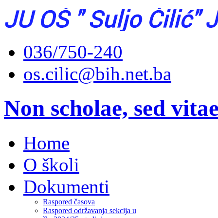
036/750-240
os.cilic@bih.net.ba
Non scholae, sed vita
Home
O školi
Dokumenti
Raspored časova
Raspored održavanja sekcija u