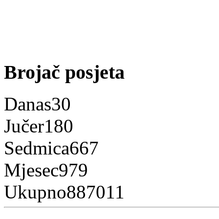
Brojač posjeta
Danas
30
Jučer
180
Sedmica
667
Mjesec
979
Ukupno
887011