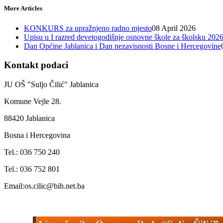
More Articles
KONKURS za upražnjeno radno mjesto
08 April 2026
Upisu u I razred devetogodišnje osnovne škole za školsku 202
Dan Općine Jablanica i Dan nezavisnosti Bosne i Hercegovine
Kontakt podaci
JU OŠ "Suljo Čilić" Jablanica
Komune Vejle 28.
88420 Jablanica
Bosna i Hercegovina
Tel.: 036 750 240
Tel.: 036 752 801
Email:os.cilic@bih.net.ba