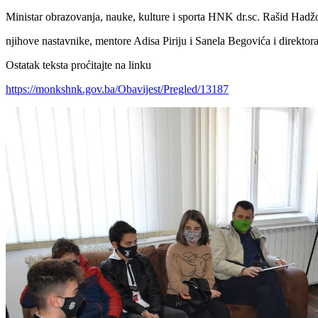
Ministar obrazovanja, nauke, kulture i sporta HNK dr.sc. Rašid Hadžo
njihove nastavnike, mentore Adisa Piriju i Sanela Begovića i direkto
Ostatak teksta proćitajte na linku
https://monkshnk.gov.ba/Obavijest/Pregled/13187