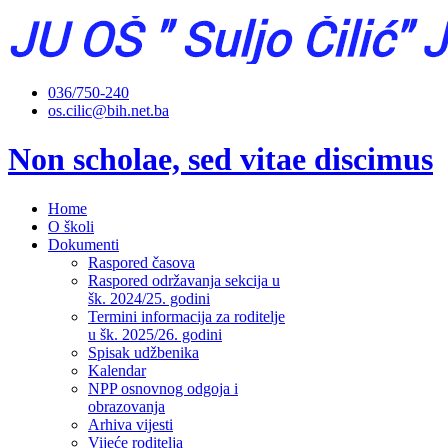
036/750-240
os.cilic@bih.net.ba
Non scholae, sed vitae discimus
Home
O školi
Dokumenti
Raspored časova
Raspored održavanja sekcija u
šk. 2024/25. godini
Termini informacija za roditelje
u šk. 2025/26. godini
Spisak udžbenika
Kalendar
NPP osnovnog odgoja i
obrazovanja
Arhiva vijesti
Vijeće roditelja