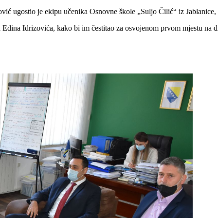
vić ugostio je ekipu učenika Osnovne škole „Suljo Čilić“ iz Jablanice,
ra Edina Idrizovića, kako bi im čestitao za osvojenom prvom mjestu na 