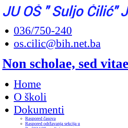
036/750-240
os.cilic@bih.net.ba
Non scholae, sed vita
Home
O školi
Dokumenti
Raspored časova
Raspored održavanja sekcija u