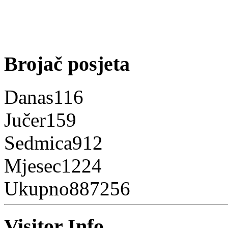
Brojač posjeta
Danas
116
Jučer
159
Sedmica
912
Mjesec
1224
Ukupno
887256
Visitor Info