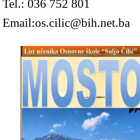
Tel.: 036 752 801
Email:os.cilic@bih.net.ba