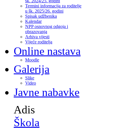
šk. 2024/25. godini
Termini informacija za roditelje
u šk. 2025/26. godini
Spisak udžbenika
Kalendar
NPP osnovnog odgoja i
obrazovanja
Arhiva vijesti
Vijeće roditelja
Online nastava
Moodle
Galerija
Slike
Video
Javne nabavke
Adis
Škola