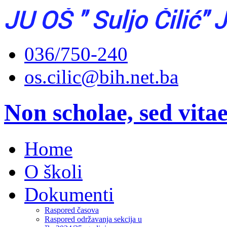
036/750-240
os.cilic@bih.net.ba
Non scholae, sed vita
Home
O školi
Dokumenti
Raspored časova
Raspored održavanja sekcija u