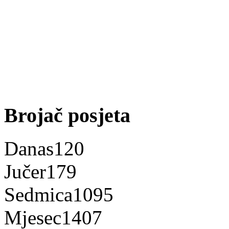
Brojač posjeta
Danas
120
Jučer
179
Sedmica
1095
Mjesec
1407