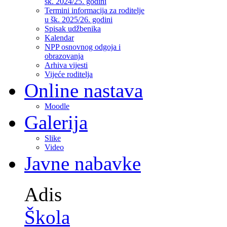
šk. 2024/25. godini
Termini informacija za roditelje
u šk. 2025/26. godini
Spisak udžbenika
Kalendar
NPP osnovnog odgoja i
obrazovanja
Arhiva vijesti
Vijeće roditelja
Online nastava
Moodle
Galerija
Slike
Video
Javne nabavke
Adis
Škola